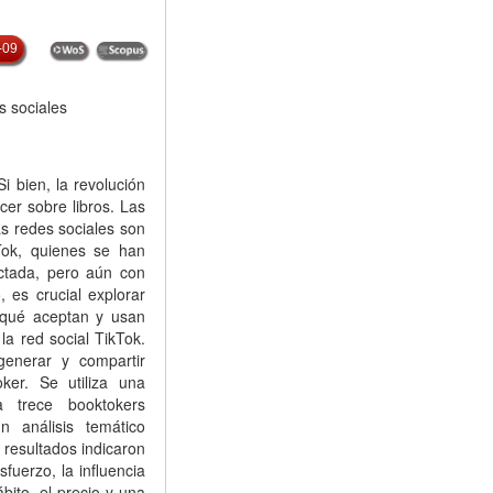
-09
s sociales
i bien, la revolución
cer sobre libros. Las
s redes sociales son
Tok, quienes se han
ctada, pero aún con
, es crucial explorar
 qué aceptan y usan
la red social TikTok.
enerar y compartir
ker. Se utiliza una
a trece booktokers
n análisis temático
 resultados indicaron
fuerzo, la influencia
ábito, el precio y una