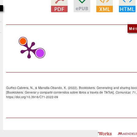
Mét
Guiñez-Cabrera, N., & Mansilla-Obando, K. (2022). Booktokers: Generating and sharing boo
[Booktokers: Generar y compartir contenidos sobre libros a través de TikTok].
Comunicar, 71
https://doi.org/10.3916/C71-2022-09