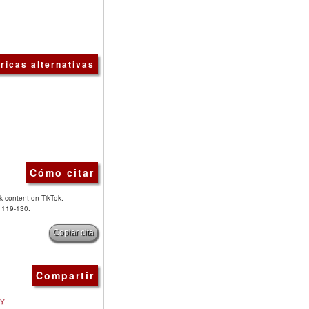
ricas alternativas
Cómo citar
k content on TikTok.
, 119-130.
Copiar cita
Compartir