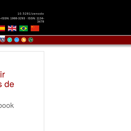
10.5281/zenodo
e-ISSN: 1988-3293 · ISSN: 1134-
3478
ir
s de
 book