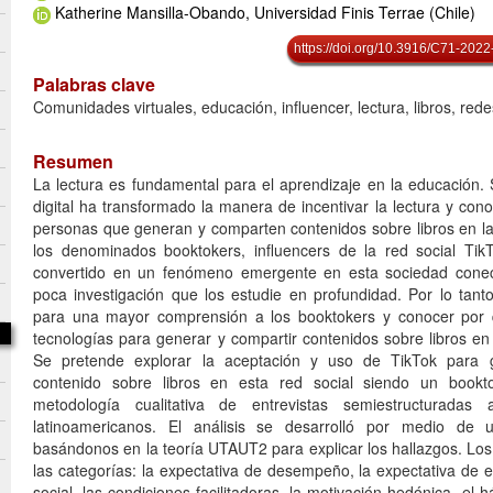
Katherine Mansilla-Obando, Universidad Finis Terrae (Chile)
https://doi.org/10.3916/C71-2022
Palabras clave
Comunidades virtuales, educación, influencer, lectura, libros, rede
Resumen
La lectura es fundamental para el aprendizaje en la educación. S
digital ha transformado la manera de incentivar la lectura y cono
personas que generan y comparten contenidos sobre libros en la
los denominados booktokers, influencers de la red social Tik
convertido en un fenómeno emergente en esta sociedad cone
poca investigación que los estudie en profundidad. Por lo tanto
para una mayor comprensión a los booktokers y conocer por
tecnologías para generar y compartir contenidos sobre libros en 
Se pretende explorar la aceptación y uso de TikTok para g
contenido sobre libros en esta red social siendo un bookto
metodología cualitativa de entrevistas semiestructuradas 
latinoamericanos. El análisis se desarrolló por medio de u
basándonos en la teoría UTAUT2 para explicar los hallazgos. Los
las categorías: la expectativa de desempeño, la expectativa de es
social, las condiciones facilitadoras, la motivación hedónica, el h