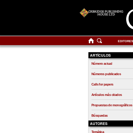
EDITORE
ARTÍCULOS
Número actual
Números publicados
Calls for papers
Artículos más citados
Propuestas de monográficos
Búsquedas
AUTORES
Temática