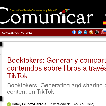
Revista Científica de Comunicación y Educación
S
CONSEJEROS
AUTORES
Booktokers: Generar y compart
contenidos sobre libros a travé
TikTok
Booktokers: Generating and sharing
content on TikTok
Nataly Guiñez-Cabrera, Universidad del Bío-Bío (Chile)