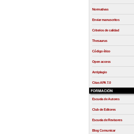
Normativas
Enviar manuscritos
Criterios de calidad
Thesaurus
Código ético
Open access
Antiplagio
Citas APA 7.0
FORMACIÓN
Escuela de Autores
Club de Editores
Escuela de Revisores
Blog Comunicar