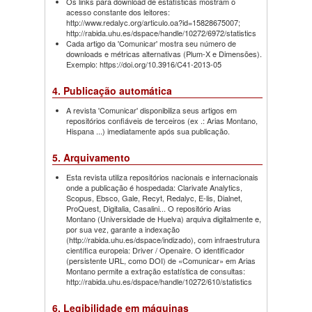
Os links para download de estatísticas mostram o
acesso constante dos leitores:
http://www.redalyc.org/articulo.oa?id=15828675007;
http://rabida.uhu.es/dspace/handle/10272/6972/statistics
Cada artigo da 'Comunicar' mostra seu número de
downloads e métricas alternativas (Plum-X e Dimensões).
Exemplo: https://doi.org/10.3916/C41-2013-05
4. Publicação automática
A revista 'Comunicar' disponibiliza seus artigos em
repositórios confiáveis de terceiros (ex .: Arias Montano,
Hispana ...) imediatamente após sua publicação.
5. Arquivamento
Esta revista utiliza repositórios nacionais e internacionais
onde a publicação é hospedada: Clarivate Analytics,
Scopus, Ebsco, Gale, Recyt, Redalyc, E-lis, Dialnet,
ProQuest, Digitalia, Casalini... O repositório Arias
Montano (Universidade de Huelva) arquiva digitalmente e,
por sua vez, garante a indexação
(http://rabida.uhu.es/dspace/indizado), com infraestrutura
científica europeia: Driver / Openaire. O identificador
(persistente URL, como DOI) de «Comunicar» em Arias
Montano permite a extração estatística de consultas:
http://rabida.uhu.es/dspace/handle/10272/610/statistics
6. Legibilidade em máquinas