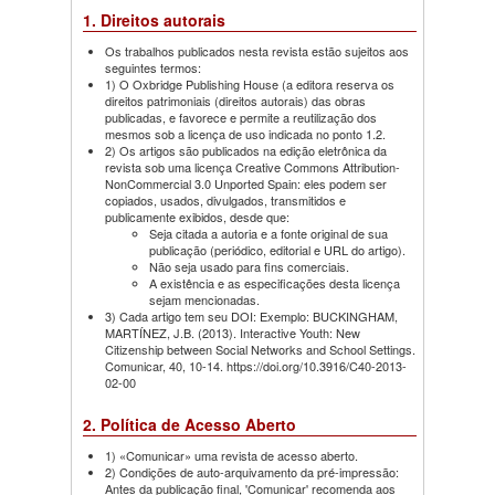
1. Direitos autorais
Os trabalhos publicados nesta revista estão sujeitos aos
seguintes termos:
1) O Oxbridge Publishing House (a editora reserva os
direitos patrimoniais (direitos autorais) das obras
publicadas, e favorece e permite a reutilização dos
mesmos sob a licença de uso indicada no ponto 1.2.
2) Os artigos são publicados na edição eletrônica da
revista sob uma licença Creative Commons Attribution-
NonCommercial 3.0 Unported Spain: eles podem ser
copiados, usados, divulgados, transmitidos e
publicamente exibidos, desde que:
Seja citada a autoria e a fonte original de sua
publicação (periódico, editorial e URL do artigo).
Não seja usado para fins comerciais.
A existência e as especificações desta licença
sejam mencionadas.
3) Cada artigo tem seu DOI: Exemplo: BUCKINGHAM,
MARTÍNEZ, J.B. (2013). Interactive Youth: New
Citizenship between Social Networks and School Settings.
Comunicar, 40, 10-14. https://doi.org/10.3916/C40-2013-
02-00
2. Política de Acesso Aberto
1) «Comunicar» uma revista de acesso aberto.
2) Condições de auto-arquivamento da pré-impressão:
Antes da publicação final, 'Comunicar' recomenda aos