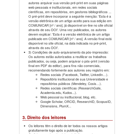
autores arquivar sua versão pré-print em suas páginas
web pessoais e institucionais, em redes sociais
científicas, em repositórios, em gestores bibliográficos ...
O pré-print deve incorporar a seguinte menção: 'Esta é a
versão eletrônica de um artigo aceito para sua edição em
COMUNICAR [nº / ano], já disponível on-line no site oficial
através de seu DOI'. Uma vez publicados, os autores
devem explicar: 'Esta é a versão eletrônica de um artigo
publicado em COMUNICAR [nº / ano]. A versão final está
disponível no site oficial, na data indicada no pré-print,
através do seu DOI'.
3) Condições de auto-arquivamento da pós-impressão:
Os autores estão autorizados a reutilizar os trabalhos
publicados, ou seja, podem arquivar o pós-print (versão
final em PDF do editor), para fins não comerciais,
recomendando fortemente aos autores seu registro em:
Redes sociais (Facebook, Twitter, LinkedIn…).
Repositório institucional de sua Universidade e
repositórios públicos (Mendeley, Cosis…).
Redes sociais científicas (ResearchGate,
Academia.edu, Kudos...).
Web pessoal ou institucional, blog, etc.
Google Scholar, ORCID, ResearchID, ScopusID,
Dimensions, PlumX...
3. Direito dos leitores
Os leitores têm o direito de ler todos os nossos artigos
gratuitamente logo após a publicação.