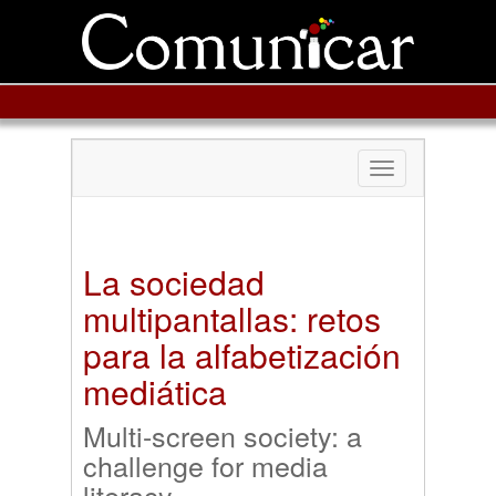
Toggle
navigation
La sociedad
multipantallas: retos
para la alfabetización
mediática
Multi-screen society: a
challenge for media
literacy