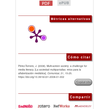
Métricas alternativas
Cómo citar
Pérez-Tornero, J. (2008). Multi-screen society: a challenge for
media literacy. [La sociedad multipantallas: retos para la
alfabetización mediática].
Comunicar, 31
, 15-25.
https://doi.org/10.3916/c31-2008-01-002
Copiar cita
Compartir