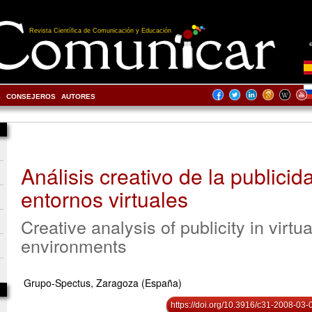
Revista Científica de Comunicación y Educación
S
CONSEJEROS
AUTORES
Análisis creativo de la publicid
entornos virtuales
Creative analysis of publicity in virtua
environments
Grupo-Spectus, Zaragoza (España)
https://doi.org/10.3916/c31-2008-03-