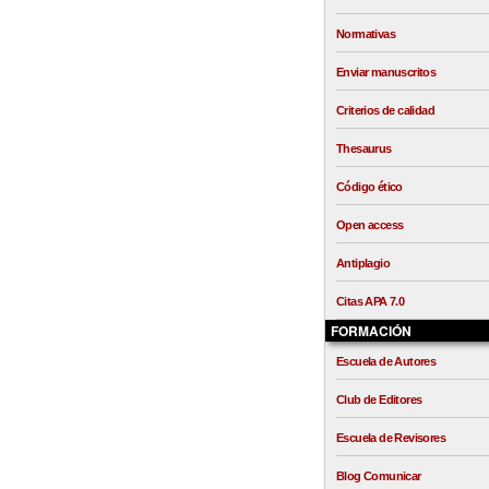
Normativas
Enviar manuscritos
Criterios de calidad
Thesaurus
Código ético
Open access
Antiplagio
Citas APA 7.0
FORMACIÓN
Escuela de Autores
Club de Editores
Escuela de Revisores
Blog Comunicar