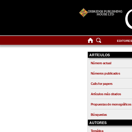
EDITORE
ARTÍCULOS
Número actual
Números publicados
Calls for papers
Artículos más citados
Propuestas de monográficos
Búsquedas
AUTORES
Temática