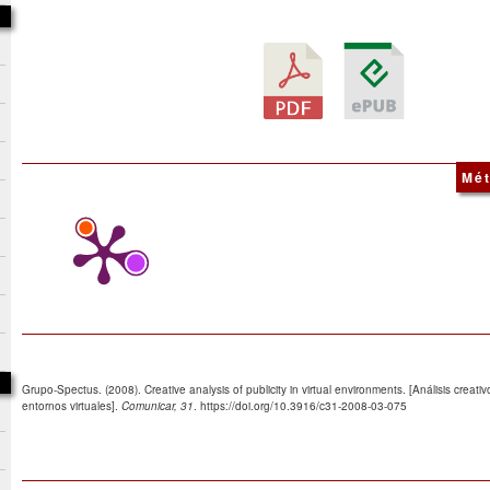
Mét
Grupo-Spectus. (2008). Creative analysis of publicity in virtual environments. [Análisis creativ
entornos virtuales].
Comunicar, 31
. https://doi.org/10.3916/c31-2008-03-075