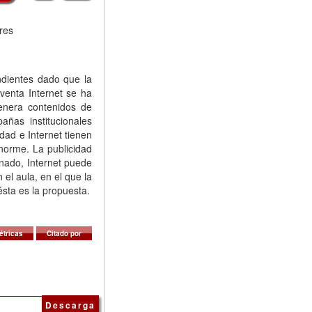
ores
ndientes dado que la
venta Internet se ha
enera contenidos de
ñas institucionales
dad e Internet tienen
norme. La publicidad
nado, Internet puede
 el aula, en el que la
ésta es la propuesta.
étricas
Citado por
Descarga