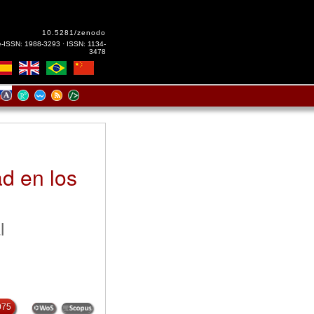
10.5281/zenodo
e-ISSN: 1988-3293 · ISSN: 1134-
3478
ad en los
l
075