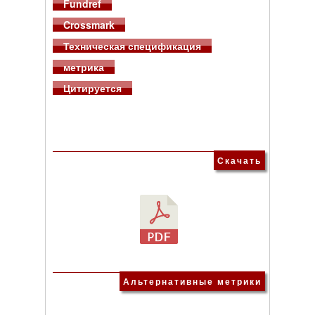
Fundref
Crossmark
Техническая спецификация
метрика
Цитируется
Скачать
Альтернативные метрики