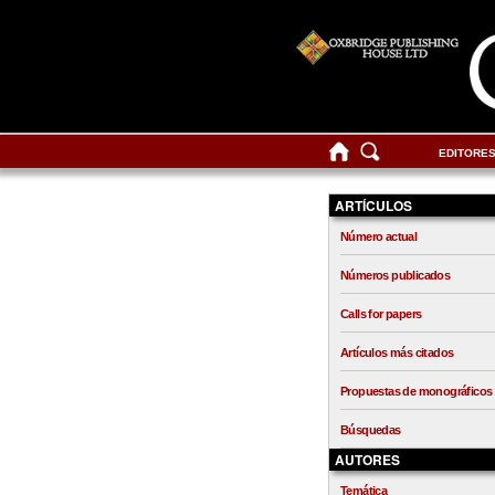
EDITORE
ARTÍCULOS
Número actual
Números publicados
Calls for papers
Artículos más citados
Propuestas de monográficos
Búsquedas
AUTORES
Temática