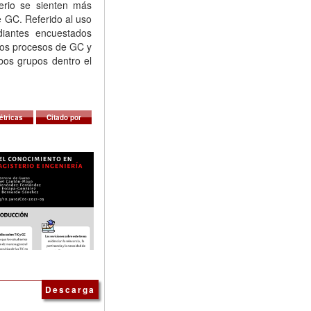
terio se sienten más
e GC. Referido al uso
diantes encuestados
los procesos de GC y
bos grupos dentro el
étricas
Citado por
Descarga