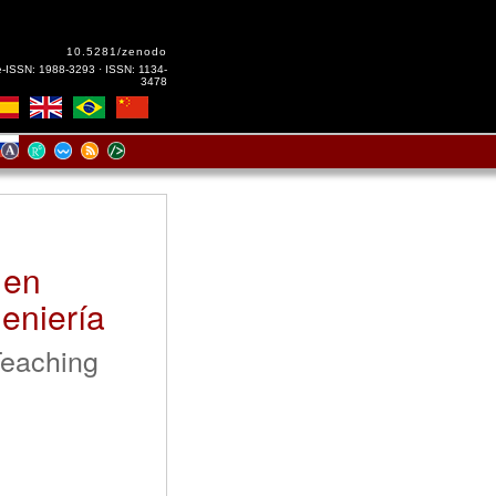
10.5281/zenodo
e-ISSN: 1988-3293 · ISSN: 1134-
3478
 en
geniería
Teaching