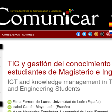
Revista Científica de Comunicación y Educación
S
CONSEJEROS
AUTORES
TIC y gestión del conocimiento
estudiantes de Magisterio e In
ICT and knowledge management in 
and Engineering Students
Elena Ferrero-de-Lucas, Universidad de León (España)
Isabel Cantón-Mayo, León (España)
Marta Menéndez-Fernández, Universidad de León (España)