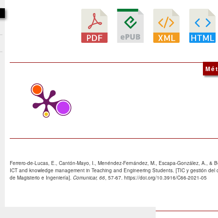
Mét
Ferrero-de-Lucas, E., Cantón-Mayo, I., Menéndez-Fernández, M., Escapa-González, A., & B
ICT and knowledge management in Teaching and Engineering Students. [TIC y gestión del 
de Magisterio e Ingeniería].
Comunicar, 66
, 57-67. https://doi.org/10.3916/C66-2021-05