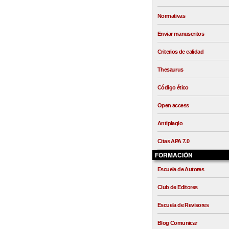
Normativas
Enviar manuscritos
Criterios de calidad
Thesaurus
Código ético
Open access
Antiplagio
Citas APA 7.0
FORMACIÓN
Escuela de Autores
Club de Editores
Escuela de Revisores
Blog Comunicar