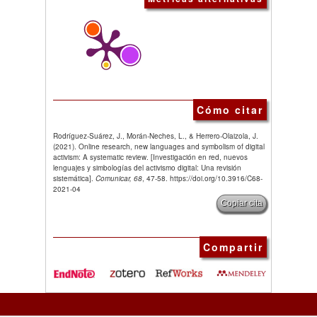
Cómo citar
Rodríguez-Suárez, J., Morán-Neches, L., & Herrero-Olaizola, J.
(2021). Online research, new languages and symbolism of digital
activism: A systematic review. [Investigación en red, nuevos
lenguajes y simbologías del activismo digital: Una revisión
sistemática].
Comunicar, 68
, 47-58. https://doi.org/10.3916/C68-
2021-04
Copiar cita
Compartir