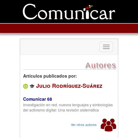
Toggle
navigation
Autores
Artículos publicados por:
Julio Rodríguez-Suárez
Comunicar 68
Investigación en red, nuevos lenguajes y simbologías
del activismo digital: Una revisión sistemática
Ver otros autores