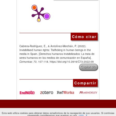
Cómo citar
Cabrera-Rodríguez, E., & Antolínez-Merchán, P. (2022).
Invisibilised human rights: Trafficking in human beings in the
media in Spain. [Derechos humanos invisibilizados: La trata de
seres humanos en los medios de comunicación en España].
Comunicar, 73
, 107-118. https://doi.org/10.3916/C73-2022-09
Copiar cita
Compartir
Esta web utiliza cookies para obtener datos estadísticos de la navegación de sus usuarios. Si continúas
navegando consideramos que aceptas su uso.
+info
X