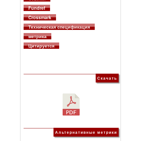
Fundref
Crossmark
Техническая спецификация
метрика
Цитируется
Скачать
Альтернативные метрики