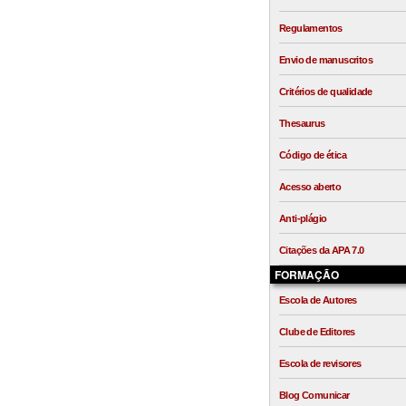
Regulamentos
Envio de manuscritos
Critérios de qualidade
Thesaurus
Código de ética
Acesso aberto
Anti-plágio
Citações da APA 7.0
FORMAÇÃO
Escola de Autores
Clube de Editores
Escola de revisores
Blog Comunicar