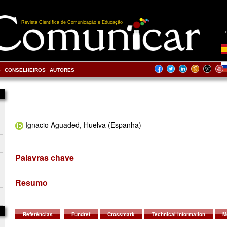
Revista Científica de Comunicação e Educação
S
CONSELHEIROS
AUTORES
Ignacio Aguaded, Huelva (Espanha)
Palavras chave
Resumo
Referências
Fundref
Crossmark
Technical information
M