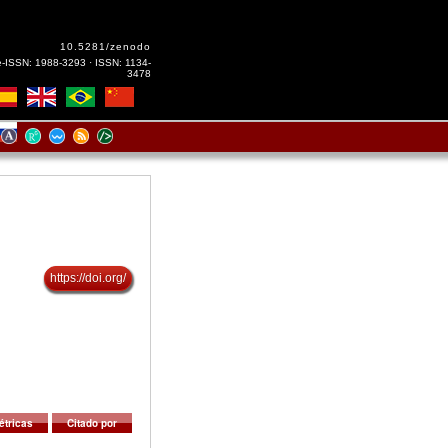
10.5281/zenodo
e-ISSN: 1988-3293 · ISSN: 1134-
3478
https://doi.org/
étricas
Citado por