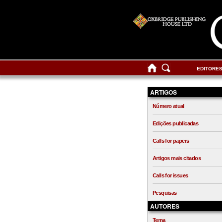
EDITORE
ARTIGOS
Número atual
Edições publicadas
Calls for papers
Artigos mais citados
Calls for issues
Pesquisas
AUTORES
Tema