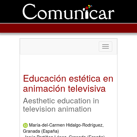
Toggle
navigation
Educación estética en
animación televisiva
Aesthetic education in
television animation
María-del-Carmen Hidalgo-Rodríguez,
Granada (España)