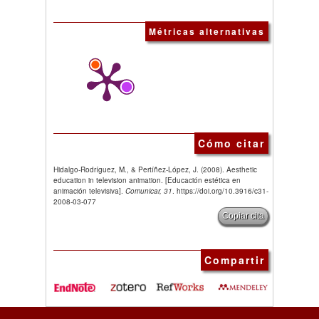
Métricas alternativas
Cómo citar
Hidalgo-Rodríguez, M., & Pertíñez-López, J. (2008). Aesthetic
education in television animation. [Educación estética en
animación televisiva].
Comunicar, 31
. https://doi.org/10.3916/c31-
2008-03-077
Copiar cita
Compartir