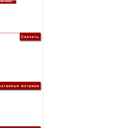
метрика
Скачать
нативные метрики