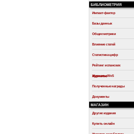
БИБЛИОМЕТРИЯ
Импакт-фактор
Базы данных
Общие метрики
Влияние статей
Статистика цифр
Рейтинг испанских
Журналы WoS
журналов
Полученные награды
Документы
МАГАЗИН
Другие издания
Купить онлайн