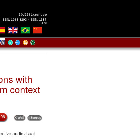
10.5281/zenodo
e-ISSN: 1988-3293 · ISSN: 1134-
3478
ons with
lm context
-08
ective audiovisual