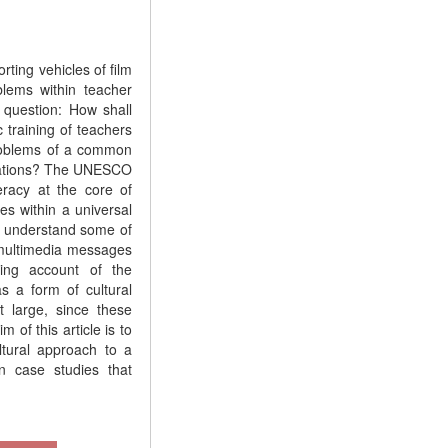
ting vehicles of film
lems within teacher
r question: How shall
c training of teachers
problems of a common
priations? The UNESCO
eracy at the core of
es within a universal
o understand some of
 multimedia messages
ing account of the
s a form of cultural
t large, since these
 of this article is to
ultural approach to a
an case studies that