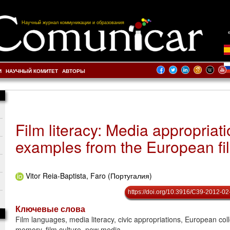
Научный журнал коммуникации и образования
И
НАУЧНЫЙ КОМИТЕТ
АВТОРЫ
Film literacy: Media appropriati
examples from the European fi
Vitor Reia-Baptista, Faro (Португалия)
https://doi.org/10.3916/C39-2012-02
Ключевые слова
Film languages, media literacy, civic appropriations, European coll
memory, film culture, new media