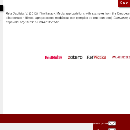
Как
Reia-Baptista, V. (2012). Film literacy: Media appropriations with examples from the European
alfabetización fílmica: apropiaciones mediáticas con ejemplos de cine europeo].
Comunicar, 
https://doi.org/10.3916/C39-2012-02-08
Oxbridge
Администрация
Publishing
House