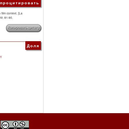
 процитировать
 film context. [La
39
, 81-90.
Копировать цитату
Доля