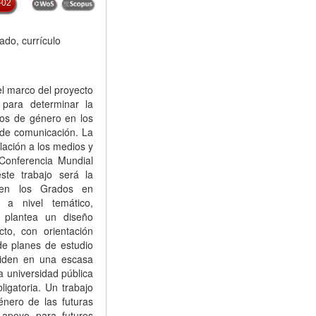
-02
ado, currículo
el marco del proyecto
ara determinar la
ios de género en los
 de comunicación. La
lación a los medios y
Conferencia Mundial
ste trabajo será la
s en los Grados en
 a nivel temático,
 plantea un diseño
cto, con orientación
 de planes de estudio
ciden en una escasa
a universidad pública
igatoria. Un trabajo
énero de las futuras
 apoyo para futuros