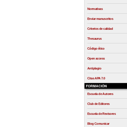
Normativas
Enviar manuscritos
Criterios de calidad
Thesaurus
Código ético
Open access
Antiplagio
Citas APA 7.0
FORMACIÓN
Escuela de Autores
Club de Editores
Escuela de Revisores
Blog Comunicar