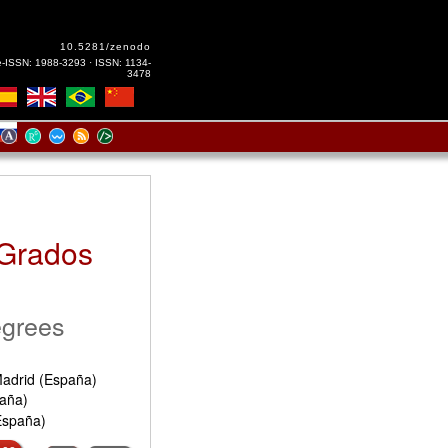
10.5281/zenodo
e-ISSN: 1988-3293 · ISSN: 1134-
3478
 Grados
egrees
adrid (España)
paña)
España)