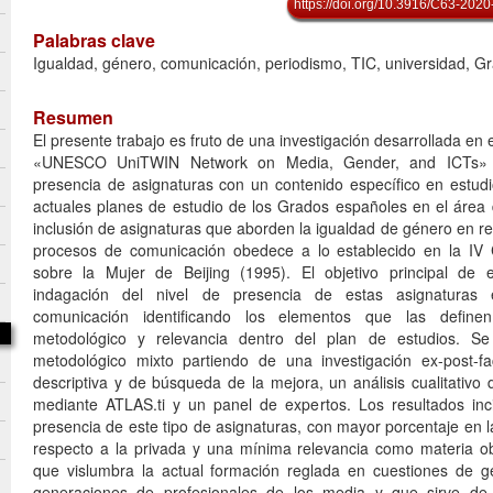
https://doi.org/10.3916/C63-2020
Palabras clave
Igualdad, género, comunicación, periodismo, TIC, universidad, Gr
Resumen
El presente trabajo es fruto de una investigación desarrollada en 
«UNESCO UniTWIN Network on Media, Gender, and ICTs» p
presencia de asignaturas con un contenido específico en estud
actuales planes de estudio de los Grados españoles en el área
inclusión de asignaturas que aborden la igualdad de género en re
procesos de comunicación obedece a lo establecido en la IV 
sobre la Mujer de Beijing (1995). El objetivo principal de e
indagación del nivel de presencia de estas asignatura
comunicación identificando los elementos que las definen
metodológico y relevancia dentro del plan de estudios. Se
metodológico mixto partiendo de una investigación ex-post-fa
descriptiva y de búsqueda de la mejora, un análisis cualitativo
mediante ATLAS.ti y un panel de expertos. Los resultados in
presencia de este tipo de asignaturas, con mayor porcentaje en l
respecto a la privada y una mínima relevancia como materia obl
que vislumbra la actual formación reglada en cuestiones de g
generaciones de profesionales de los media y que sirve de