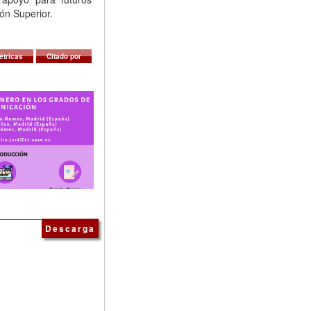
ón Superior.
étricas
Citado por
Descarga