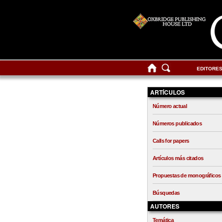
EDITORE
ARTÍCULOS
Número actual
Números publicados
Calls for papers
Artículos más citados
Propuestas de monográficos
Búsquedas
AUTORES
Temática