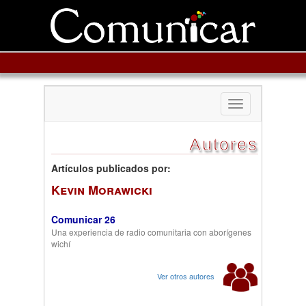
Toggle
navigation
Autores
Artículos publicados por:
Kevin Morawicki
Comunicar 26
Una experiencia de radio comunitaria con aborígenes
wichí
Ver otros autores