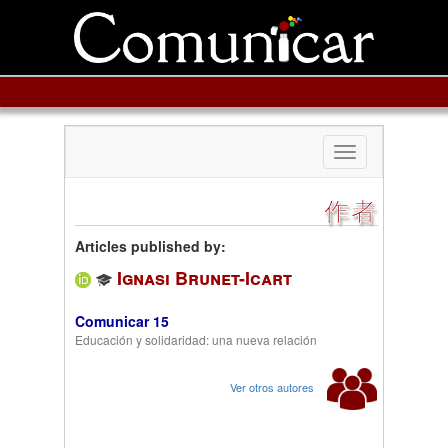
Toggle
navigation
作者
Articles published by:
Ignasi Brunet-Icart
Comunicar 15
Educación y solidaridad: una nueva relación
Ver otros autores