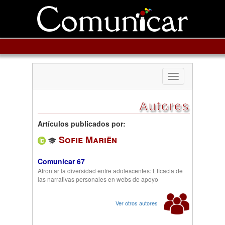
Toggle
navigation
Autores
Artículos publicados por:
Sofie Mariën
Comunicar 67
Afrontar la diversidad entre adolescentes: Eficacia de
las narrativas personales en webs de apoyo
Ver otros autores