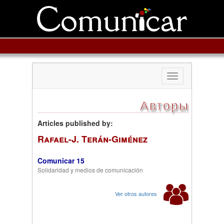
Toggle
navigation
Авторы
Articles published by:
Rafael-J. Terán-Giménez
Comunicar 15
Solidaridad y medios de comunicación
Ver otros autores