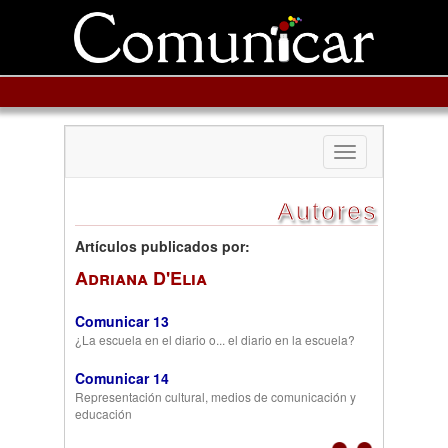
Toggle
navigation
Autores
Artículos publicados por:
Adriana D'Elia
Comunicar 13
¿La escuela en el diario o... el diario en la escuela?
Comunicar 14
Representación cultural, medios de comunicación y
educación