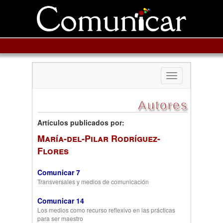
Toggle
navigation
Autores
Artículos publicados por:
María-del-Pilar Rodríguez-
Flores
Comunicar 7
Transversales y medios de comunicación
Comunicar 14
Los medios como recurso reflexivo en las prácticas
para ser maestro