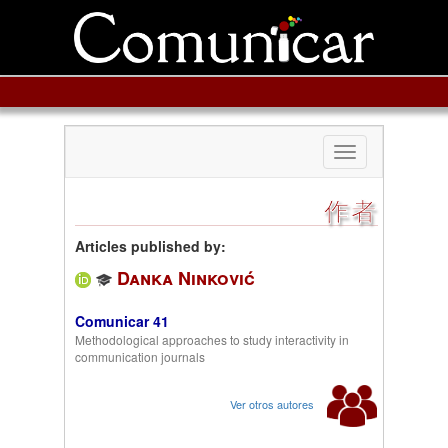
Toggle
navigation
作者
Articles published by:
Danka Ninković
Comunicar 41
Methodological approaches to study interactivity in
communication journals
Ver otros autores