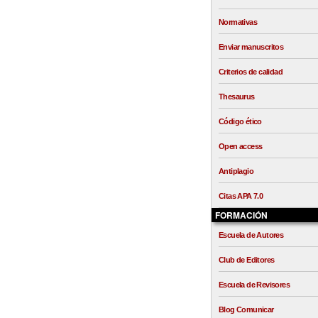
Normativas
Enviar manuscritos
Criterios de calidad
Thesaurus
Código ético
Open access
Antiplagio
Citas APA 7.0
FORMACIÓN
Escuela de Autores
Club de Editores
Escuela de Revisores
Blog Comunicar