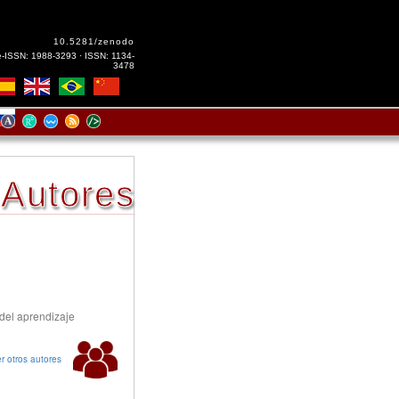
10.5281/zenodo
e-ISSN: 1988-3293 · ISSN: 1134-
3478
Autores
 del aprendizaje
r otros autores