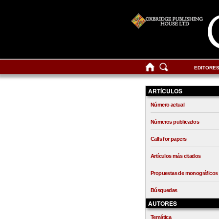
EDITORE
ARTÍCULOS
Número actual
Números publicados
Calls for papers
Artículos más citados
Propuestas de monográficos
Búsquedas
AUTORES
Temática