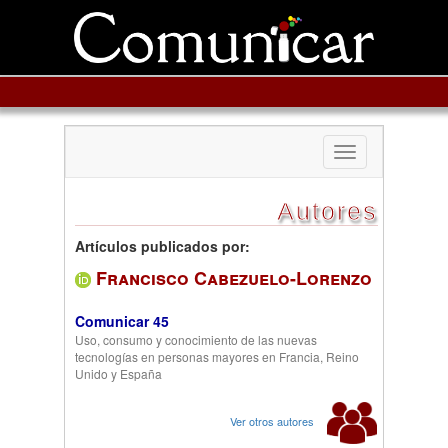
Toggle
navigation
Autores
Artículos publicados por:
Francisco Cabezuelo-Lorenzo
Comunicar 45
Uso, consumo y conocimiento de las nuevas
tecnologías en personas mayores en Francia, Reino
Unido y España
Ver otros autores