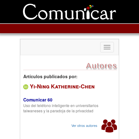
Toggle
navigation
Autores
Artículos publicados por:
Yi-Ning Katherine-Chen
Comunicar 60
Uso del teléfono inteligente en universitarios
taiwaneses y la paradoja de la privacidad
Ver otros autores