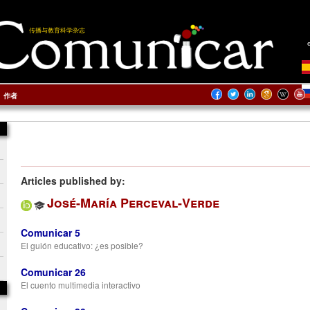
传播与教育科学杂志
作者
Articles published by:
José-María Perceval-Verde
Comunicar 5
El guión educativo: ¿es posible?
Comunicar 26
El cuento multimedia interactivo