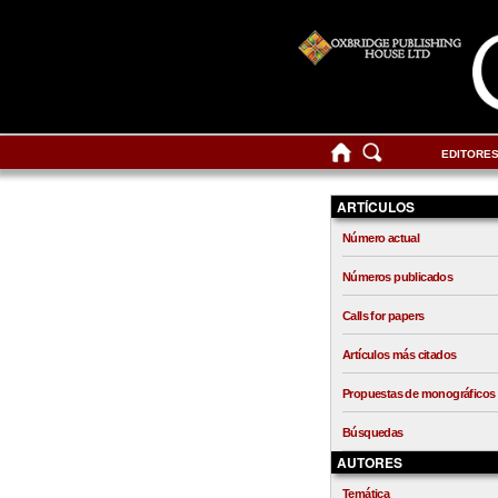
EDITORE
ARTÍCULOS
Número actual
Números publicados
Calls for papers
Artículos más citados
Propuestas de monográficos
Búsquedas
AUTORES
Temática