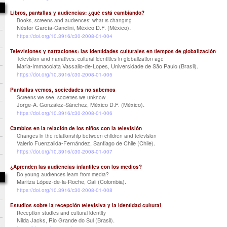
Libros, pantallas y audiencias: ¿qué está cambiando?
Books, screens and audiences: what is changing
.
Néstor García-Canclini, México D.F. (México)
https://doi.org/10.3916/c30-2008-01-004
Televisiones y narraciones: las identidades culturales en tiempos de globalización
Television and narratives: cultural identities in globalization age
.
Maria-Immacolata Vassallo-de-Lopes, Universidade de São Paulo (Brasil)
https://doi.org/10.3916/c30-2008-01-005
Pantallas vemos, sociedades no sabemos
Screens we see, societies we unknow
.
Jorge-A. González-Sánchez, México D.F. (México)
https://doi.org/10.3916/c30-2008-01-006
Cambios en la relación de los niños con la televisión
Changes in the relationship between children and television
.
Valerio Fuenzalida-Fernández, Santiago de Chile (Chile)
https://doi.org/10.3916/c30-2008-01-007
¿Aprenden las audiencias infantiles con los medios?
Do young audiences learn from media?
.
Maritza López-de-la-Roche, Cali (Colombia)
https://doi.org/10.3916/c30-2008-01-008
Estudios sobre la recepción televisiva y la identidad cultural
Reception studies and cultural identity
.
Nilda Jacks, Rio Grande do Sul (Brasil)