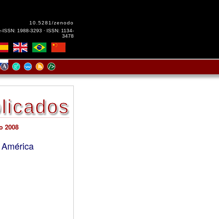
10.5281/zenodo
e-ISSN: 1988-3293 · ISSN: 1134-
3478
licados
zo 2008
n América