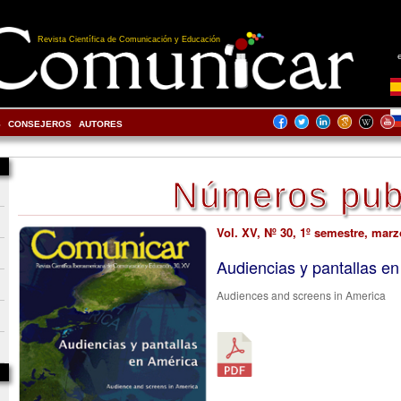
Revista Científica de Comunicación y Educación
S
CONSEJEROS
AUTORES
Números pub
Vol. XV, Nº 30, 1º semestre, mar
Audiencias y pantallas e
Audiences and screens in America