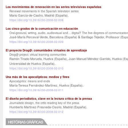
Los movimientos de renovación en las series televisivas españolas
Renewal movements in the Spanish television series
.
Mario García-de-Castro, Madrid (España)
https://doi.org/10.3916/c30-2008-02-008
Los cinco grados de la comunicación en educación
Oral-gestural, writing, audio, audiovisual and… digital? The five degrees of communicatio
&
José-María Perceval-Verde, Barcelona (España)
Santiago Tejedor, Professor (Esp
https://doi.org/10.3916/c30-2008-02-009
El proyecto Drog@: comunidades virtuales de aprendizaje
Drog@ project: virtual learning communities
,
Ramón Tirado-Morueta, Huelva (España)
Juan-Manuel Méndez-Garrido, Huelva (Es
.
Universidad de Huelva (España)
https://doi.org/10.3916/c30-2008-02-010
Una más de los apocalípticos: medios y fines
Apocalyptics: means and ends
.
María-Teresa Fernández-Martínez, Huelva (España)
https://doi.org/10.3916/c30-2008-02-011
El diseño periodístico, clave en la lectura crítica de la prensa
Journalistic design, the critic reading key of the press
.
Humberto Martínez-Fresneda-Osorio, Madrid (España)
https://doi.org/10.3916/c30-2008-02-012