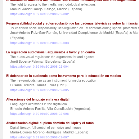
The right to access to the media: methodological reflections
.
Manuel-Javier Callejo-Gallego, Madrid (España)
https://doi.org/10.3916/c30-2008-02-002
Responsabilidad social y autorregulación de las cadenas televisivas sobre la infancia
TV channels social responsibility: self-regulation on TV contents during special protected
&
José-Antonio Ruiz-San-Román, Universidad Complutense de Madrid (España)
Mar
.
(España)
https://doi.org/10.3916/c30-2008-02-003
La regulación audiovisual: argumentos a favor y en contra
The audio-visual regulation: the arguments for and against
.
Jordi Sopena-Palomar, Barcelona (España)
https://doi.org/10.3916/c30-2008-02-004
El defensor de la audiencia como instrumento para la educación en medios
The newsombudsman as an instrument for media education
.
Susana Herrera-Damas, Piura (Perú)
https://doi.org/10.3916/c30-2008-02-005
Alteraciones del lenguaje en la era digital
Language’s alterations in the digital era
.
Ernesto Antonio Parrilla, Villa Constitución (Argentina)
https://doi.org/10.3916/c30-2008-02-006
Alfabetización digital: el pleno dominio del lápiz y el ratón
Digital literacy: full control of pen drive and mouse
.
María-Dolores Moreno-Rodríguez, Madrid (España)
https://doi.org/10.3916/c30-2008-02-007