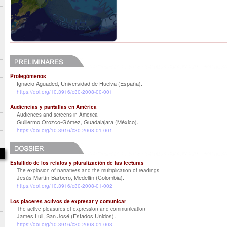
Prolegómenos
.
Ignacio Aguaded, Universidad de Huelva (España)
https://doi.org/10.3916/c30-2008-00-001
Audiencias y pantallas en América
Audiences and screens in America
.
Guillermo Orozco-Gómez, Guadalajara (México)
https://doi.org/10.3916/c30-2008-01-001
Estallido de los relatos y pluralización de las lecturas
The explosion of narratives and the multiplication of readings
.
Jesús Martín-Barbero, Medellín (Colombia)
https://doi.org/10.3916/c30-2008-01-002
Los placeres activos de expresar y comunicar
The active pleasures of expression and communication
.
James Lull, San José (Estados Unidos)
https://doi.org/10.3916/c30-2008-01-003