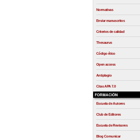
Normativas
Enviar manuscritos
Criterios de calidad
Thesaurus
Código ético
Open access
Antiplagio
Citas APA 7.0
FORMACIÓN
Escuela de Autores
Club de Editores
Escuela de Revisores
Blog Comunicar