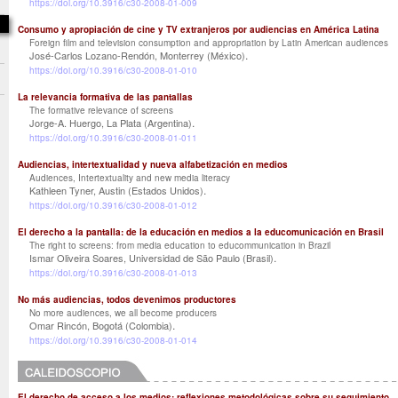
https://doi.org/10.3916/c30-2008-01-009
Consumo y apropiación de cine y TV extranjeros por audiencias en América Latina
Foreign film and television consumption and appropriation by Latin American audiences
.
José-Carlos Lozano-Rendón, Monterrey (México)
https://doi.org/10.3916/c30-2008-01-010
La relevancia formativa de las pantallas
The formative relevance of screens
.
Jorge-A. Huergo, La Plata (Argentina)
https://doi.org/10.3916/c30-2008-01-011
Audiencias, intertextualidad y nueva alfabetización en medios
Audiences, Intertextuality and new media literacy
.
Kathleen Tyner, Austin (Estados Unidos)
https://doi.org/10.3916/c30-2008-01-012
El derecho a la pantalla: de la educación en medios a la educomunicación en Brasil
The right to screens: from media education to educommunication in Brazil
.
Ismar Oliveira Soares, Universidad de São Paulo (Brasil)
https://doi.org/10.3916/c30-2008-01-013
No más audiencias, todos devenimos productores
No more audiences, we all become producers
.
Omar Rincón, Bogotá (Colombia)
https://doi.org/10.3916/c30-2008-01-014
El derecho de acceso a los medios: reflexiones metodológicas sobre su seguimiento