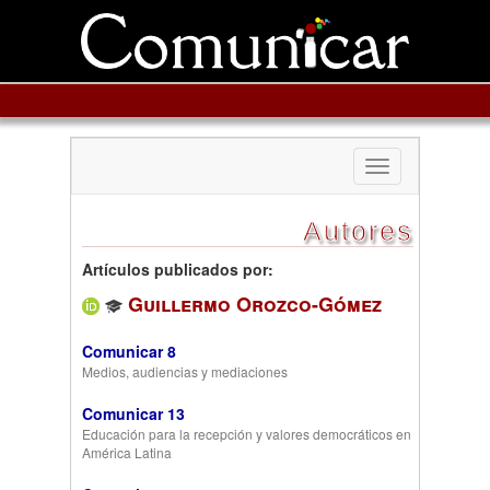
Toggle
navigation
Autores
Artículos publicados por:
Guillermo Orozco-Gómez
Comunicar 8
Medios, audiencias y mediaciones
Comunicar 13
Educación para la recepción y valores democráticos en
América Latina