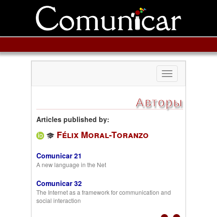
Toggle
navigation
Авторы
Articles published by:
Félix Moral-Toranzo
Comunicar 21
A new language in the Net
Comunicar 32
The Internet as a framework for communication and
social interaction