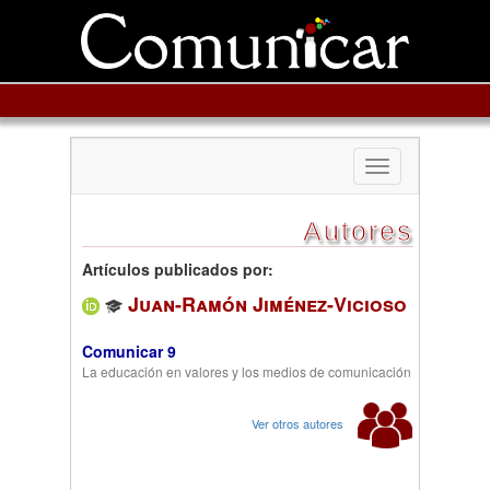
Toggle
navigation
Autores
Artículos publicados por:
Juan-Ramón Jiménez-Vicioso
Comunicar 9
La educación en valores y los medios de comunicación
Ver otros autores