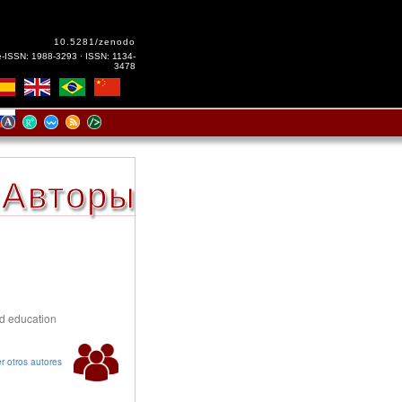
10.5281/zenodo
e-ISSN: 1988-3293 · ISSN: 1134-
3478
Авторы
nd education
r otros autores