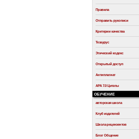
Правила
Отправить рукописи
Критерии качества
Тезаурус
Этический кодекс
Открытый доступ
Антиплагиат
APA 7.0 Цитаты
ОБУЧЕНИЕ
авторская школа
Клуб издателей
Школа рецензентов
Блог Общение