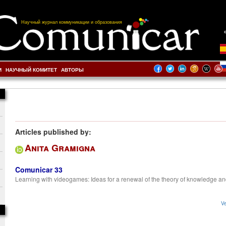
Научный журнал коммуникации и образования
И
НАУЧНЫЙ КОМИТЕТ
АВТОРЫ
Articles published by:
Anita Gramigna
Comunicar 33
Learning with videogames: Ideas for a renewal of the theory of knowledge a
Ve