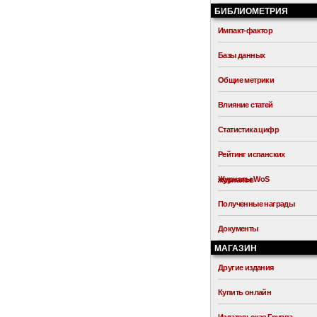
БИБЛИОМЕТРИЯ
Импакт-фактор
Базы данных
Общие метрики
Влияние статей
Статистика цифр
Рейтинг испанских
Журналы WoS
журналов
Полученные награды
Документы
МАГАЗИН
Другие издания
Купить онлайн