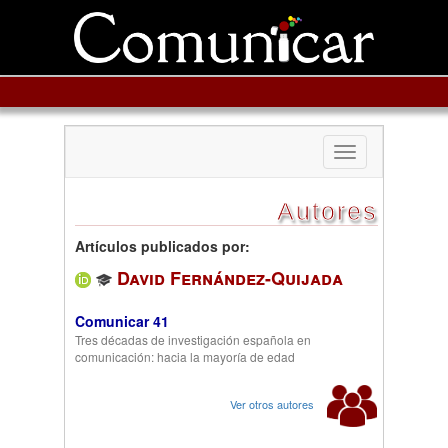
Toggle
navigation
Autores
Artículos publicados por:
David Fernández-Quijada
Comunicar 41
Tres décadas de investigación española en
comunicación: hacia la mayoría de edad
Ver otros autores