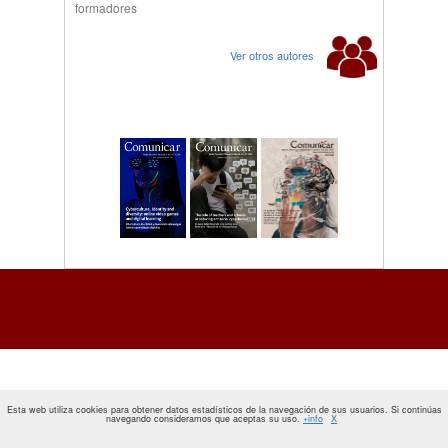
formadores
Ver otros autores
Esta web utiliza cookies para obtener datos estadísticos de la navegación de sus usuarios. Si continúas
navegando consideramos que aceptas su uso.
+info
X