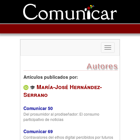
Toggle
navigation
Autores
Artículos publicados por:
María-José Hernández-
Serrano
Comunicar 50
Del prosumidor al prodiseñador: El consumo
participativo de noticias
Comunicar 69
Contravalores del ethos digital percibidos por futuros