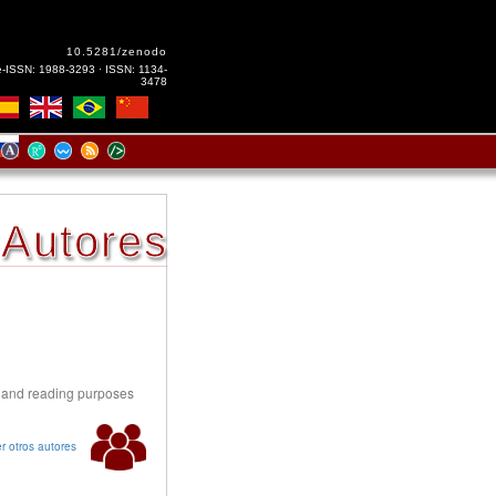
10.5281/zenodo
e-ISSN: 1988-3293 · ISSN: 1134-
3478
Autores
s and reading purposes
r otros autores