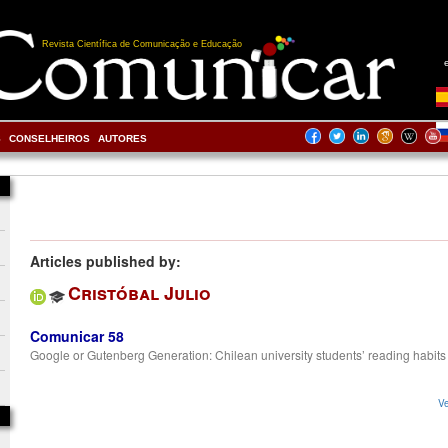
Revista Científica de Comunicação e Educação
S
CONSELHEIROS
AUTORES
Articles published by:
Cristóbal Julio
Comunicar 58
Google or Gutenberg Generation: Chilean university students’ reading habit
Ve