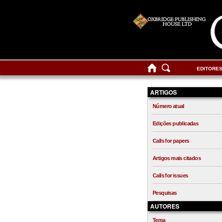
EDITORE
ARTIGOS
Número atual
Edições publicadas
Calls for papers
Artigos mais citados
Calls for issues
Pesquisas
AUTORES
Tema