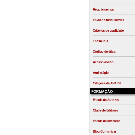
Regulamentos
Envio de manuscritos
Critérios de qualidade
Thesaurus
Código de ética
Acesso aberto
Anti-plágio
Citações da APA 7.0
FORMAÇÃO
Escola de Autores
Clube de Editores
Escola de revisores
Blog Comunicar