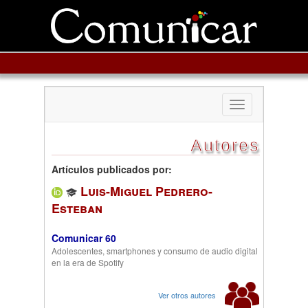
Toggle
navigation
Autores
Artículos publicados por:
Luis-Miguel Pedrero-
Esteban
Comunicar 60
Adolescentes, smartphones y consumo de audio digital
en la era de Spotify
Ver otros autores