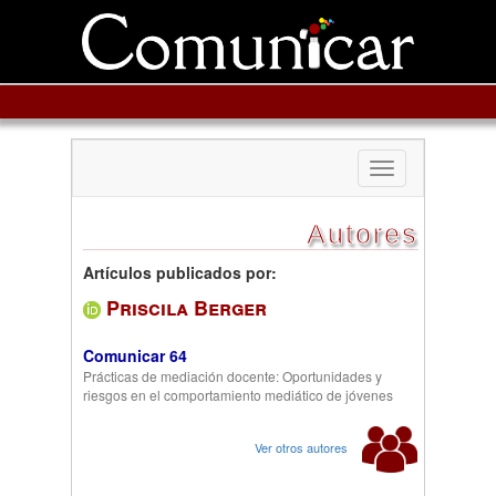
Toggle
navigation
Autores
Artículos publicados por:
Priscila Berger
Comunicar 64
Prácticas de mediación docente: Oportunidades y
riesgos en el comportamiento mediático de jóvenes
Ver otros autores