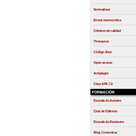
Normativas
Enviar manuscritos
Criterios de calidad
Thesaurus
Código ético
Open access
Antiplagio
Citas APA 7.0
FORMACIÓN
Escuela de Autores
Club de Editores
Escuela de Revisores
Blog Comunicar