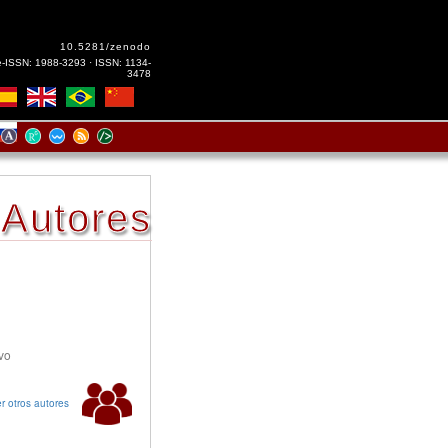
10.5281/zenodo
e-ISSN: 1988-3293 · ISSN: 1134-
3478
Autores
vo
r otros autores