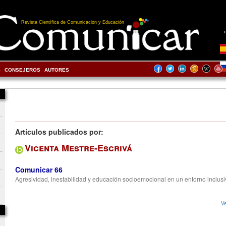
Revista Científica de Comunicación y Educación
S
CONSEJEROS
AUTORES
Artículos publicados por:
Vicenta Mestre-Escrivá
Comunicar 66
Agresividad, inestabilidad y educación socioemocional en un entorno inclusi
Ve