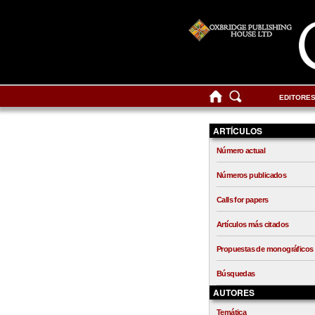
EDITORE
ARTÍCULOS
Número actual
Números publicados
Calls for papers
Artículos más citados
Propuestas de monográficos
Búsquedas
AUTORES
Temática