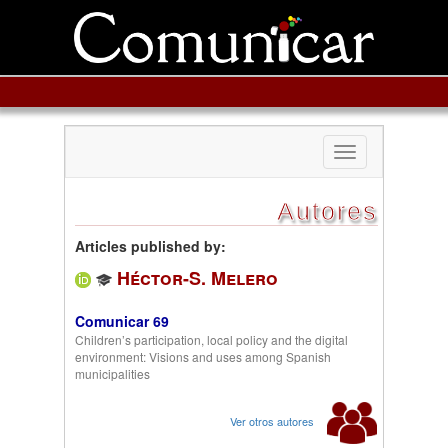
Toggle
navigation
Autores
Articles published by:
Héctor-S. Melero
Comunicar 69
Children’s participation, local policy and the digital
environment: Visions and uses among Spanish
municipalities
Ver otros autores