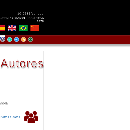
10.5281/zenodo
e-ISSN: 1988-3293 · ISSN: 1134-
3478
Autores
añola
r otros autores