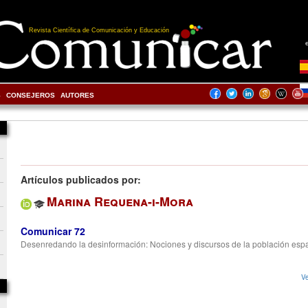
Revista Científica de Comunicación y Educación
S
CONSEJEROS
AUTORES
Artículos publicados por:
Marina Requena-i-Mora
Comunicar 72
Desenredando la desinformación: Nociones y discursos de la población esp
Ve