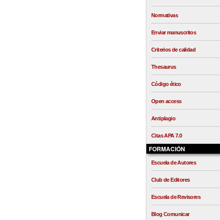
Normativas
Enviar manuscritos
Criterios de calidad
Thesaurus
Código ético
Open access
Antiplagio
Citas APA 7.0
FORMACIÓN
Escuela de Autores
Club de Editores
Escuela de Revisores
Blog Comunicar