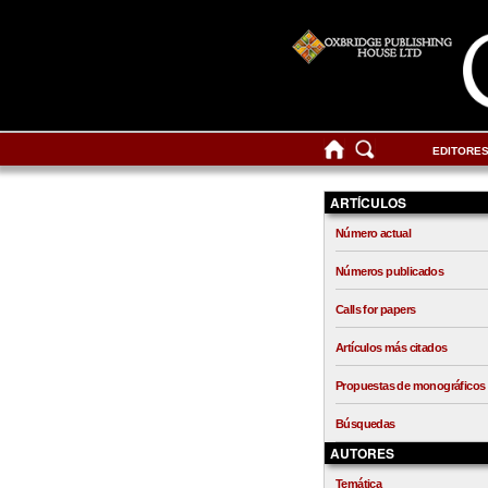
EDITORE
ARTÍCULOS
Número actual
Números publicados
Calls for papers
Artículos más citados
Propuestas de monográficos
Búsquedas
AUTORES
Temática