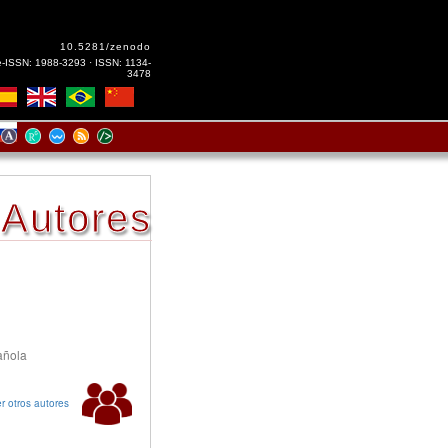
10.5281/zenodo
e-ISSN: 1988-3293 · ISSN: 1134-
3478
Autores
añola
r otros autores