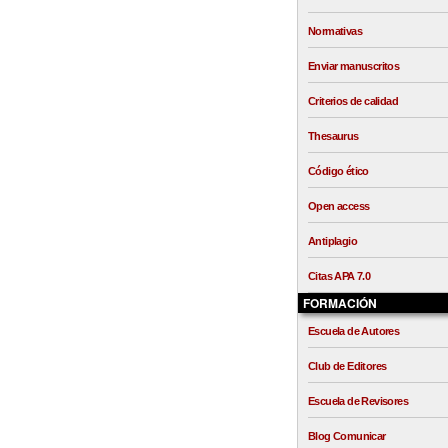
Normativas
Enviar manuscritos
Criterios de calidad
Thesaurus
Código ético
Open access
Antiplagio
Citas APA 7.0
FORMACIÓN
Escuela de Autores
Club de Editores
Escuela de Revisores
Blog Comunicar