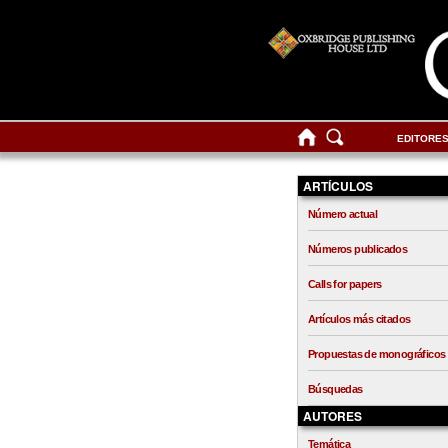
EDITORE
ARTÍCULOS
Número actual
Números publicados
Calls for papers
Artículos más citados
Propuestas de monográficos
Búsquedas
AUTORES
Temática