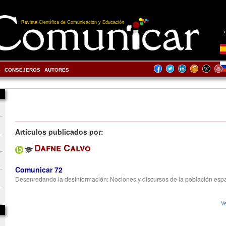
Revista Científica de Comunicación y Educación
S
CONSEJEROS
AUTORES
Artículos publicados por:
Dafne Calvo
Comunicar 72
Desenredando la desinformación: Nociones y discursos de la población esp
Ve