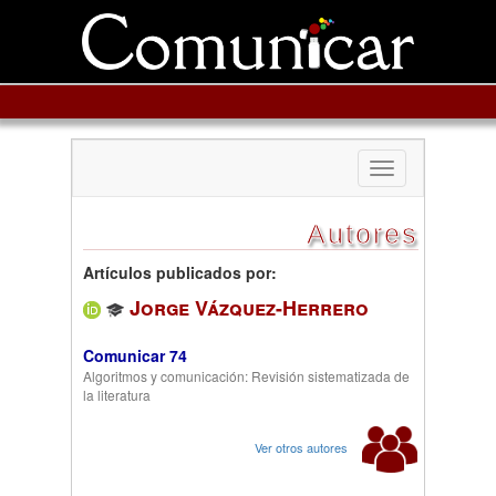
Toggle
navigation
Autores
Artículos publicados por:
Jorge Vázquez-Herrero
Comunicar 74
Algoritmos y comunicación: Revisión sistematizada de
la literatura
Ver otros autores