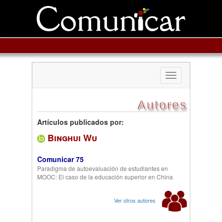
Toggle
navigation
Autores
Artículos publicados por:
Binghui Wu
Comunicar 75
Paradigma de autoevaluación de estudiantes en
MOOC: El caso de la educación superior en China
Ver otros autores