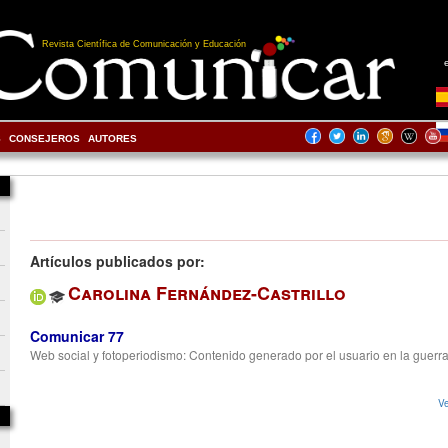
Revista Científica de Comunicación y Educación
S
CONSEJEROS
AUTORES
Artículos publicados por:
Carolina Fernández-Castrillo
Comunicar 77
Web social y fotoperiodismo: Contenido generado por el usuario en la guerr
Ve