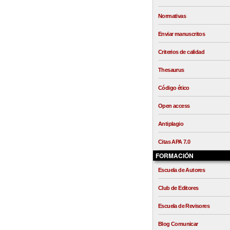
Normativas
Enviar manuscritos
Criterios de calidad
Thesaurus
Código ético
Open access
Antiplagio
Citas APA 7.0
FORMACIÓN
Escuela de Autores
Club de Editores
Escuela de Revisores
Blog Comunicar