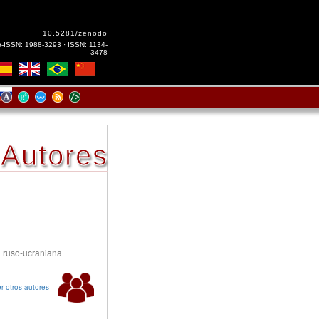
10.5281/zenodo
e-ISSN: 1988-3293 · ISSN: 1134-
3478
Autores
a ruso-ucraniana
r otros autores