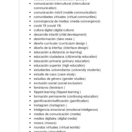
comunicación intercultural (intercultural
communication)
comunicación móvil (mobile communication)
comunidades virtuales (virtual communities)
convergencia de medios (media convergence)
covid 19 (covid 19)
cultura digital (digital culture)
desarrollo infantil (child development)
desinformación (fake news )
diseño curricular (curriculum design )
diseño de la interfaz (interface design)
educación a distancia (e-learning)
educación ciudadana (citizenship education)
educación primaria (primary education)
educación superior (high education)
estudiantes universitarios (university students)
estudio de caso (case study)
estudios de género (gender studies)
exclusión social (social exclusion)
feminismo (feminism )
flipped learning (flipped learning )
formación permanente (continuing education)
gamificación/ludificación (gamification)
Instagram (Instagram )
inteligencia emocional (emotional intelligence)
medios de comunicación (media)
medios digitales (digital media)
moocs (moocs)
mundos virtuales (virtual worlds)
narración (storytelling)