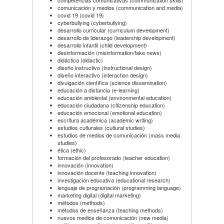
competencias comunicativas (communication skills)
comunicación y medios (communication and media)
covid 19 (covid 19)
cyberbullying (cyberbullying)
desarrollo curricular (curriculum development)
desarrollo de liderazgo (leadership development)
desarrollo infantil (child development)
desinformación (misinformation/fake news)
didáctica (didactic)
diseño instructivo (instructional design)
diseño interactivo (interaction design)
divulgación científica (science dissemination)
educación a distancia (e-learning)
educación ambiental (environmental education)
educación ciudadana (citizenship education)
educación emocional (emotional education)
escritura académica (academic writing)
estudios culturales (cultural studies)
estudios de medios de comunicación (mass media
studies)
ética (ethic)
formación del profesorado (teacher education)
innovación (innovation)
innovación docente (teaching innovation)
investigación educativa (educational research)
lenguaje de programación (programming language)
marketing digital (digital marketing)
métodos (methods)
métodos de enseñanza (teaching methods)
nuevos medios de comunicación (new media)