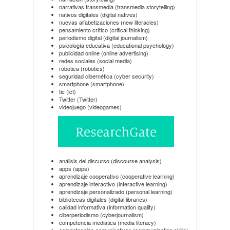
narrativas transmedia (transmedia storytelling)
nativos digitales (digital natives)
nuevas alfabetizaciones (new literacies)
pensamiento crítico (critical thinking)
periodismo digital (digital journalism)
psicología educativa (educational psychology)
publicidad online (online advertising)
redes sociales (social media)
robótica (robotics)
seguridad cibernética (cyber security)
smartphone (smartphone)
tic (ict)
Twitter (Twitter)
videojuego (videogames)
análisis del discurso (discourse analysis)
apps (apps)
aprendizaje cooperativo (cooperative learning)
aprendizaje interactivo (interactive learning)
aprendizaje personalizado (personal learning)
bibliotecas digitales (digital libraries)
calidad informativa (information quality)
ciberperiodismo (cyberjournalism)
competencia mediática (media literacy)