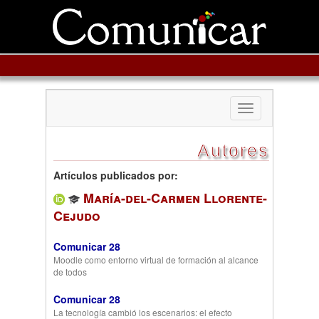
Toggle
navigation
Autores
Artículos publicados por:
María-del-Carmen Llorente-
Cejudo
Comunicar 28
Moodle como entorno virtual de formación al alcance
de todos
Comunicar 28
La tecnología cambió los escenarios: el efecto