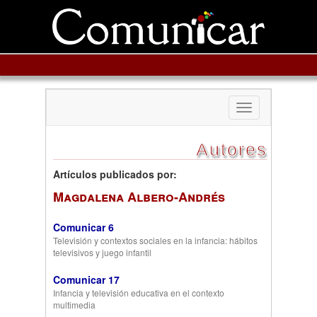
Toggle
navigation
Autores
Artículos publicados por:
Magdalena Albero-Andrés
Comunicar 6
Televisión y contextos sociales en la infancia: hábitos
televisivos y juego infantil
Comunicar 17
Infancia y televisión educativa en el contexto
multimedia