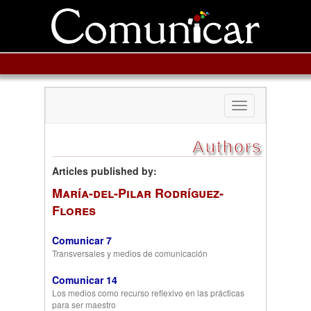
Toggle
navigation
Authors
Articles published by:
María-del-Pilar Rodríguez-
Flores
Comunicar 7
Transversales y medios de comunicación
Comunicar 14
Los medios como recurso reflexivo en las prácticas
para ser maestro