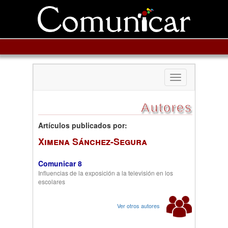
Toggle
navigation
Autores
Artículos publicados por:
Ximena Sánchez-Segura
Comunicar 8
Influencias de la exposición a la televisión en los
escolares
Ver otros autores