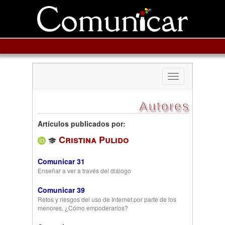
Toggle
navigation
Autores
Artículos publicados por:
Cristina Pulido
Comunicar 31
Enseñar a ver a través del diálogo
Comunicar 39
Retos y riesgos del uso de Internet por parte de los
menores. ¿Cómo empoderarlos?