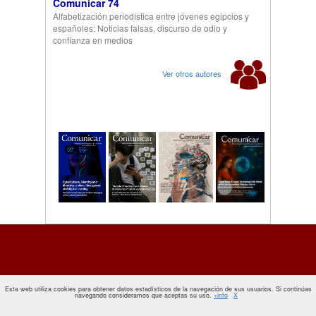
Comunicar 74
Alfabetización periodística entre jóvenes egipcios y
españoles: Noticias falsas, discurso de odio y
confianza en medios
Ver otros autores
Esta web utiliza cookies para obtener datos estadísticos de la navegación de sus usuarios. Si continúas
navegando consideramos que aceptas su uso.
+info
X