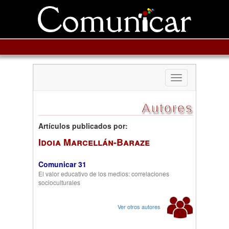
Toggle
navigation
Autores
Artículos publicados por:
Idoia Marcellán-Baraze
Comunicar 31
El valor educativo de los medios: correlaciones
socioculturales
Ver otros autores