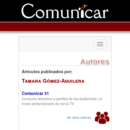
Toggle
navigation
Autores
Artículos publicados por:
Tamara Gómez-Aguilera
Comunicar 31
Consumo televisivo y perfiles de las audiencias: un
modo personalizado de ver la TV
Ver otros autores